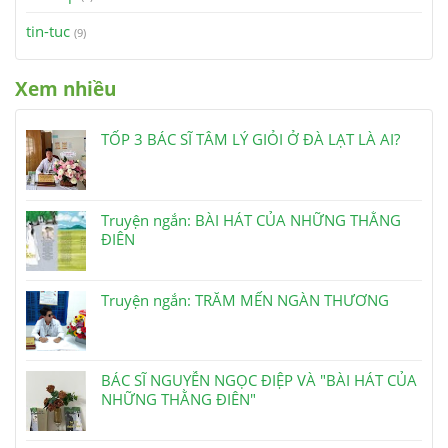
tin-tuc
(9)
Xem nhiều
TỐP 3 BÁC SĨ TÂM LÝ GIỎI Ở ĐÀ LẠT LÀ AI?
Truyện ngắn: BÀI HÁT CỦA NHỮNG THẰNG
ĐIÊN
Truyện ngắn: TRĂM MẾN NGÀN THƯƠNG
BÁC SĨ NGUYỄN NGỌC ĐIỆP VÀ "BÀI HÁT CỦA
NHỮNG THẰNG ĐIÊN"