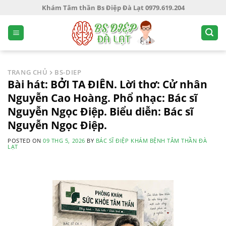
S
Khám Tâm thần Bs Điệp Đà Lạt 0979.619.204
k
i
p
t
o
TRANG CHỦ
BS-DIEP
c
Bài hát: BỞI TA ĐIÊN. Lời thơ: Cử nhân
o
Nguyễn Cao Hoàng. Phổ nhạc: Bác sĩ
n
Nguyễn Ngọc Điệp. Biểu diễn: Bác sĩ
t
Nguyễn Ngọc Điệp.
e
n
POSTED ON
09 THG 5, 2026
BY
BÁC SĨ ĐIỆP KHÁM BỆNH TÂM THẦN ĐÀ
LẠT
t